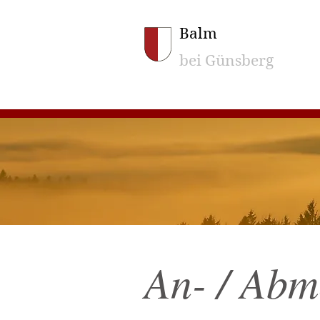
Balm
bei Günsberg
An- / Ab