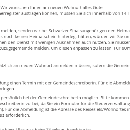
e! Wir wünschen Ihnen am neuen Wohnort alles Gute.
erregister austragen können, müssen Sie sich innerhalb von 14 
melden, senden wir bei Schweizer Staatsangehörigen den Heimat
 noch keinen Heimatschein hinterlegt hätten, würden wir Sie u
nen den Dienst mit wenigen Ausnahmen auch nutzen. Sie müssen
 Zuzugsgemeinde melden, um diesen anpassen zu lassen. Für eU
zusätzlich am neuen Wohnort anmelden müssen, sofern die Gemein
ldung einen Termin mit der
Gemeindeschreiberin
. Für die Abmeldu
bringen.
r persönlich bei der Gemeindeschreiberin möglich. Bitte kommen
chreiberin vorbei, da Sie ein Formular für die Steuerverwaltun
). Für die Abmeldung ist die Adresse des Reiseziels/Wohnortes 
z erforderlich.
ie hier:
Alles was beim Zügeln zu beachten ist.